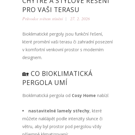
CHYTRÉ A STYLOVÉ ŘEŠENÍ
PRO VAŠI TERASU
Průvodce světem stínění
27. 2. 2026
Bioklimatické pergoly jsou funkční řešení,
které promění vaši terasu či zahradní posezení
v komfortní venkovní prostor s moderním
designem.
🏡 CO BIOKLIMATICKÁ
PERGOLA UMÍ
Bioklimatická pergola od
Cosy Home
nabízí:
nastavitelné lamely střechy
, které
můžete naklápět podle intenzity slunce či
větru, aby byl prostor pod pergolou vždy
příjemně klimatizovaný;