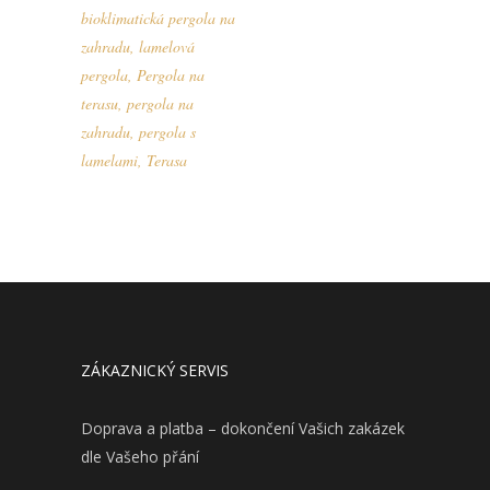
bioklimatická pergola na
zahradu
,
lamelová
pergola
,
Pergola na
terasu
,
pergola na
zahradu
,
pergola s
lamelami
,
Terasa
ZÁKAZNICKÝ SERVIS
Doprava a platba – dokončení Vašich zakázek
dle Vašeho přání