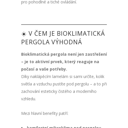
pro pohodlné a tiché ovládání.
☀️ V ČEM JE BIOKLIMATICKÁ
PERGOLA VÝHODNÁ
Bioklimatická pergola není jen zastřešení
– je to aktivní prvek, který reaguje na
počasí a vaše potřeby.
Díky naklápěcím lamelám si sami určíte, kolik
světla a vzduchu pustíte pod pergolu – a to při
zachování esteticky čistého a moderního
vzhledu.
Mezi hlavní benefity patří:
komfortní mikroklima pod pergolou
–