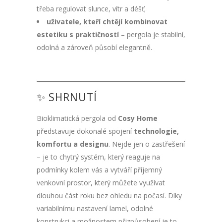
třeba regulovat slunce, vítr a déšť;
uživatele, kteří chtějí kombinovat
estetiku s praktičností
– pergola je stabilní,
odolná a zároveň působí elegantně.
✨ SHRNUTÍ
Bioklimatická pergola od
Cosy Home
představuje dokonalé spojení
technologie,
komfortu a designu
. Nejde jen o zastřešení
– je to chytrý systém, který reaguje na
podmínky kolem vás a vytváří příjemný
venkovní prostor, který můžete využívat
dlouhou část roku bez ohledu na počasí. Díky
variabilnímu nastavení lamel, odolné
konstrukci a možnostem přizpůsobení je to