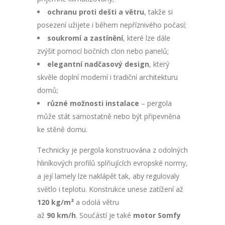
ochranu proti dešti a větru
, takže si
posezení užijete i během nepříznivého počasí;
soukromí a zastínění
, které lze dále
zvýšit pomocí bočních clon nebo panelů;
elegantní nadčasový design
, který
skvěle doplní moderní i tradiční architekturu
domů;
různé možnosti instalace
– pergola
může stát samostatně nebo být připevněna
ke stěně domu.
Technicky je pergola konstruována z odolných
hliníkových profilů splňujících evropské normy,
a její lamely lze naklápět tak, aby regulovaly
světlo i teplotu. Konstrukce unese zatížení až
120 kg/m²
a odolá větru
až
90 km/h
. Součástí je také
motor Somfy