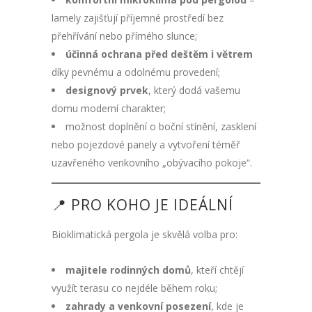
lamely zajišťují příjemné prostředí bez
přehřívání nebo přímého slunce;
účinná ochrana před deštěm i větrem
díky pevnému a odolnému provedení;
designový prvek
, který dodá vašemu
domu moderní charakter;
možnost doplnění o boční stínění, zasklení
nebo pojezdové panely a vytvoření téměř
uzavřeného venkovního „obývacího pokoje“.
📍 PRO KOHO JE IDEÁLNÍ
Bioklimatická pergola je skvělá volba pro:
majitele rodinných domů
, kteří chtějí
využít terasu co nejdéle během roku;
zahrady a venkovní posezení
, kde je