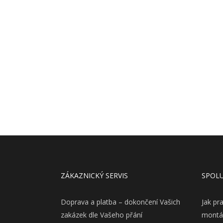
ZÁKAZNICKÝ SERVIS
SPOL
Doprava a platba – dokončení Vašich
Jak pr
zakázek dle Vašeho přání
montá