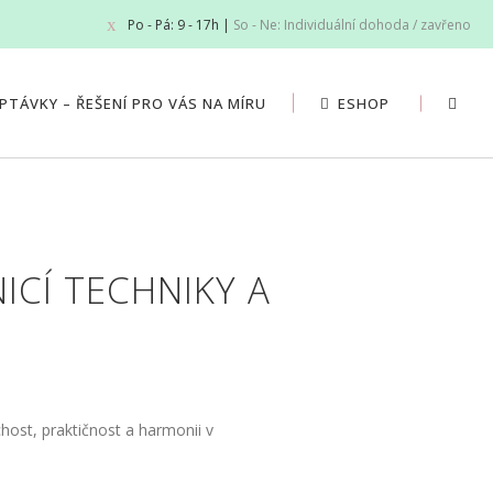
Po - Pá: 9 - 17h |
So - Ne: Individuální dohoda / zavřeno
PTÁVKY – ŘEŠENÍ PRO VÁS NA MÍRU
ESHOP
ICÍ TECHNIKY A
host, praktičnost a harmonii v