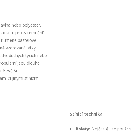
 bavlna nebo polyester,
blackout pro zatemnění).
o tlumené pastelové
ně vzorované látky.
jednoduchých tyčích nebo
 Populární jsou dlouhé
ně zvětšují.
mi či jinými stínicími
Stínicí technika
Rolety:
Nejčastěji se používa