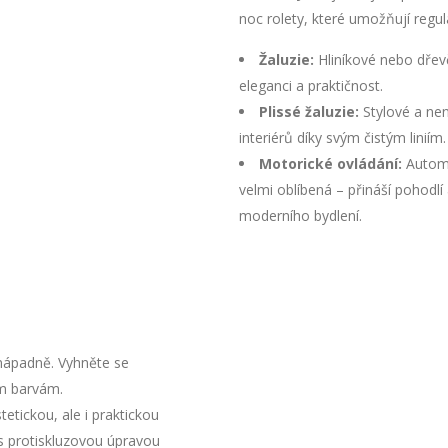
noc rolety, které umožňují regul
Žaluzie:
Hliníkové nebo dřev
eleganci a praktičnost.
Plissé žaluzie:
Stylové a nen
interiérů díky svým čistým liniím.
Motorické ovládání:
Automa
velmi oblíbená – přináší pohod
moderního bydlení.
nápadně. Vyhněte se
m barvám.
etickou, ale i praktickou
s protiskluzovou úpravou