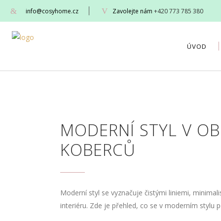
info@cosyhome.cz
Zavolejte nám
+420 773 785 380
ÚVOD
MODERNÍ STYL V OBL
KOBERCŮ
Moderní styl se vyznačuje čistými liniemi, minim
interiéru. Zde je přehled, co se v moderním stylu p