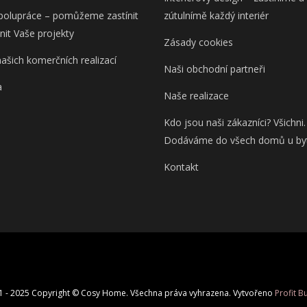
olupráce – pomůžeme zastínit
zútulnímě každý interiér
lnit Vaše projekty
Zásady cookies
našich komerčních realizací
Naši obchodní partneři
a
Naše realizace
Kdo jsou naši zákazníci? Všichni.
Dodáváme do všech domů u by
Kontakt
1 - 2025 Copyright © Cosy Home. Všechna práva vyhrazena. Vytvořeno
Profit B