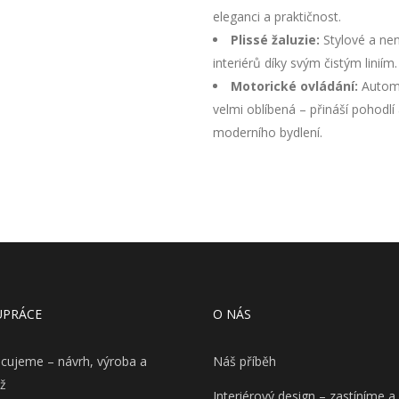
eleganci a praktičnost.
Plissé žaluzie:
Stylové a nen
interiérů díky svým čistým liniím.
Motorické ovládání:
Automa
velmi oblíbená – přináší pohod
moderního bydlení.
UPRÁCE
O NÁS
acujeme – návrh, výroba a
Náš příběh
ž
Interiérový design – zastíníme a