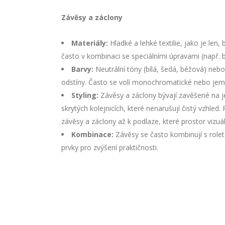
Závěsy a záclony
Materiály:
Hladké a lehké textilie, jako je len,
často v kombinaci se speciálními úpravami (např. 
Barvy:
Neutrální tóny (bílá, šedá, béžová) neb
odstíny. Často se volí monochromatické nebo jem
Styling:
Závěsy a záclony bývají zavěšené na 
skrytých kolejnicích, které nenarušují čistý vzhled.
závěsy a záclony až k podlaze, které prostor vizuál
Kombinace:
Závěsy se často kombinují s roleta
prvky pro zvýšení praktičnosti.