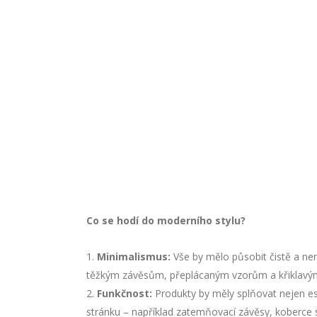
Co se hodí do moderního stylu?
Minimalismus:
Vše by mělo působit čistě a ne
těžkým závěsům, přeplácaným vzorům a křiklavý
Funkčnost:
Produkty by měly splňovat nejen est
stránku – například zatemňovací závěsy, koberce 