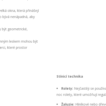
elká okna, která přinášejí
to bývá nenápadná, aby
y být geometrické,
jemným leskem mohou být
rci, které prostor
Stínicí technika
Rolety:
Nejčastěji se používa
noc rolety, které umožňují regul
Žaluzie:
Hliníkové nebo dřev