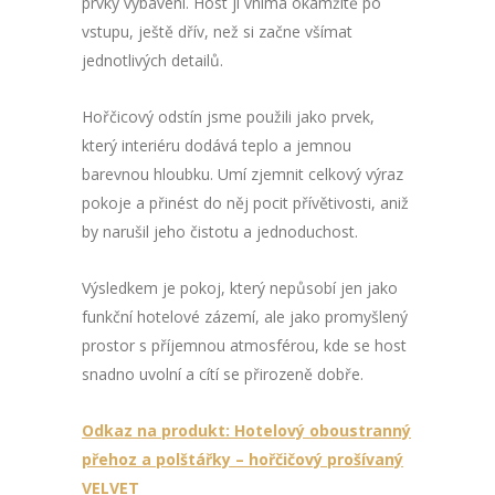
prvky vybavení. Host ji vnímá okamžitě po
vstupu, ještě dřív, než si začne všímat
jednotlivých detailů.
Hořčicový odstín jsme použili jako prvek,
který interiéru dodává teplo a jemnou
barevnou hloubku. Umí zjemnit celkový výraz
pokoje a přinést do něj pocit přívětivosti, aniž
by narušil jeho čistotu a jednoduchost.
Výsledkem je pokoj, který nepůsobí jen jako
funkční hotelové zázemí, ale jako promyšlený
prostor s příjemnou atmosférou, kde se host
snadno uvolní a cítí se přirozeně dobře.
Odkaz na produkt: Hotelový oboustranný
přehoz a polštářky – hořčičový prošívaný
VELVET