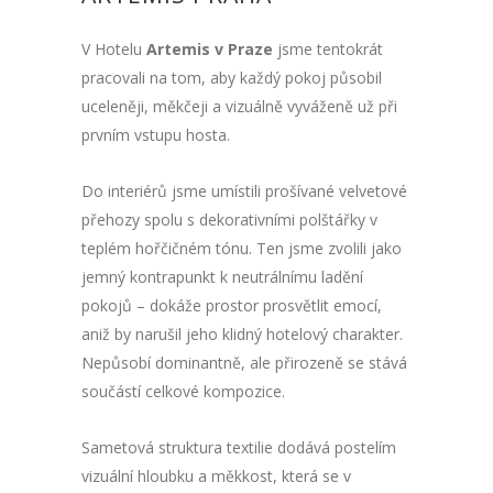
V Hotelu
Artemis v Praze
jsme tentokrát
pracovali na tom, aby každý pokoj působil
uceleněji, měkčeji a vizuálně vyváženě už při
prvním vstupu hosta.
Do interiérů jsme umístili prošívané velvetové
přehozy spolu s dekorativními polštářky v
teplém hořčičném tónu. Ten jsme zvolili jako
jemný kontrapunkt k neutrálnímu ladění
pokojů – dokáže prostor prosvětlit emocí,
aniž by narušil jeho klidný hotelový charakter.
Nepůsobí dominantně, ale přirozeně se stává
součástí celkové kompozice.
Sametová struktura textilie dodává postelím
vizuální hloubku a měkkost, která se v