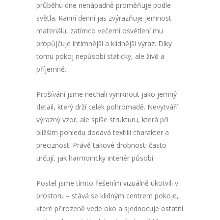
průběhu dne nenápadně proměňuje podle
světla. Ranní denní jas zvýrazňuje jemnost
materiálu, zatímco večerní osvětlení mu
propůjčuje intimnější a klidnější výraz. Díky
tomu pokoj nepůsobí staticky, ale živě a
příjemně.
Prošívání jsme nechali vyniknout jako jemný
detail, který drží celek pohromadě. Nevytváří
výrazný vzor, ale spíše strukturu, která při
bližším pohledu dodává textilii charakter a
preciznost. Právě takové drobnosti často
určují, jak harmonicky interiér působí.
Postel jsme tímto řešením vizuálně ukotvili v
prostoru – stává se klidným centrem pokoje,
které přirozeně vede oko a sjednocuje ostatní