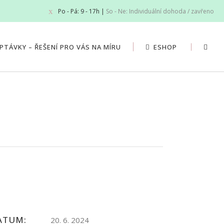
Po - Pá: 9 - 17h |
So - Ne: Individuální dohoda / zavřeno
PTÁVKY – ŘEŠENÍ PRO VÁS NA MÍRU
ESHOP
ATUM:
20. 6. 2024