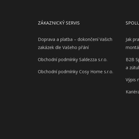
ZÁKAZNICKÝ SERVIS
SPOL
Doprava a platba – dokončení Vašich
Jak pr
zakázek dle Vašeho přání
montá
Obchodní podmínky Saldezza s.r.o.
B2B Sp
a zútu
Obchodní podmínky Cosy Home s.r.o.
Výpis 
Kariér