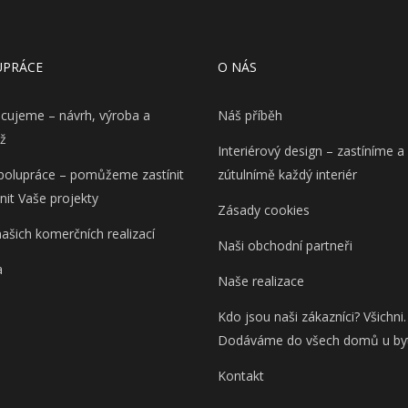
UPRÁCE
O NÁS
acujeme – návrh, výroba a
Náš příběh
ž
Interiérový design – zastíníme a
olupráce – pomůžeme zastínit
zútulnímě každý interiér
lnit Vaše projekty
Zásady cookies
našich komerčních realizací
Naši obchodní partneři
a
Naše realizace
Kdo jsou naši zákazníci? Všichni.
Dodáváme do všech domů u by
Kontakt