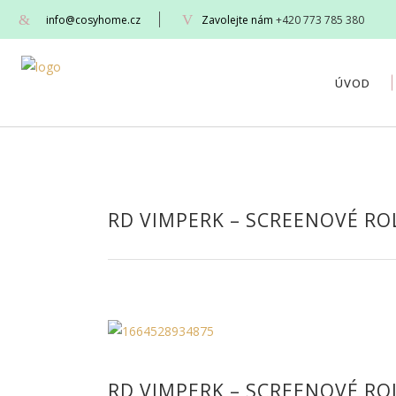
info@cosyhome.cz
Zavolejte nám
+420 773 785 380
ÚVOD
RD VIMPERK – SCREENOVÉ RO
RD VIMPERK – SCREENOVÉ RO