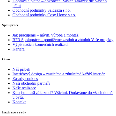
Doprava a platba – dokončení Vašich zakázek dle Vašeho
přání
Obchodní podmínky Saldezza s.r.o.
Obchodní podmínky Cosy Home s.r.o.
Spolupráce
Jak pracujeme – návrh, výroba a montáž
B2B Spolupráce – pomůžeme zastínit a zútulnit Vaše projekty
Výpis našich komerčních realizací
Kariéra
O nás
Náš příběh
Interiérový design – zastíníme a zútulnímě každý interiér
Zásady cookies
Naši obchodní partneři
Naše realizace
Kdo jsou naši zákazníci? Všichni. Dodáváme do všech domů
u bytů.
Kontakt
Inspirace a rady