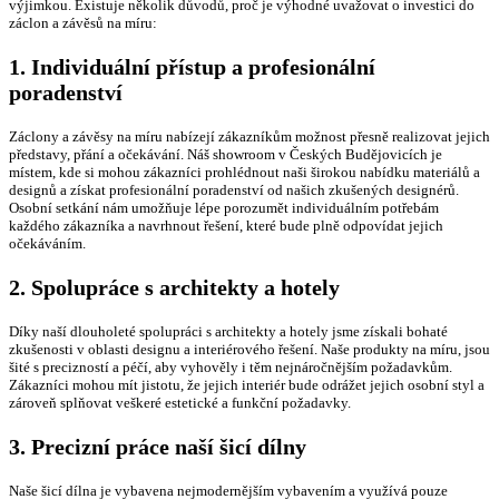
výjimkou. Existuje několik důvodů, proč je výhodné uvažovat o investici do
záclon a závěsů na míru:
1.
Individuální přístup a profesionální
poradenství
Záclony a závěsy na míru nabízejí zákazníkům možnost přesně realizovat jejich
představy, přání a očekávání. Náš showroom v Českých Budějovicích je
místem, kde si mohou zákazníci prohlédnout naši širokou nabídku materiálů a
designů a získat profesionální poradenství od našich zkušených designérů.
Osobní setkání nám umožňuje lépe porozumět individuálním potřebám
každého zákazníka a navrhnout řešení, které bude plně odpovídat jejich
očekáváním.
2.
Spolupráce s architekty a hotely
Díky naší dlouholeté spolupráci s architekty a hotely jsme získali bohaté
zkušenosti v oblasti designu a interiérového řešení. Naše produkty na míru, jsou
šité s precizností a péčí, aby vyhověly i těm nejnáročnějším požadavkům.
Zákazníci mohou mít jistotu, že jejich interiér bude odrážet jejich osobní styl a
zároveň splňovat veškeré estetické a funkční požadavky.
3.
Precizní práce naší šicí dílny
Naše šicí dílna je vybavena nejmodernějším vybavením a využívá pouze