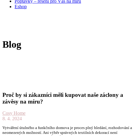
Poptávky – řešení pro Vás na míru
Eshop
Blog
Proč by si zákazníci měli kupovat naše záclony a
závěsy na míru?
Cosy Home
8. 4. 2024
Vytváření útulného a funkčního domova je proces plný hledání, rozhodování a
neomezených možností. Ani výběr správných textilních dekorací není