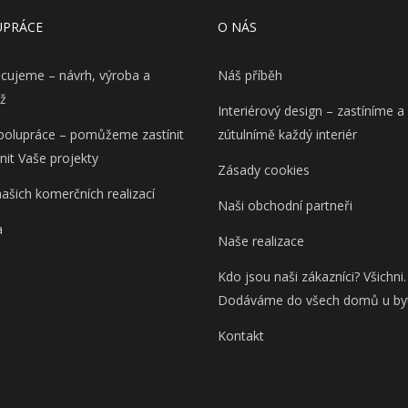
UPRÁCE
O NÁS
acujeme – návrh, výroba a
Náš příběh
ž
Interiérový design – zastíníme a
olupráce – pomůžeme zastínit
zútulnímě každý interiér
lnit Vaše projekty
Zásady cookies
našich komerčních realizací
Naši obchodní partneři
a
Naše realizace
Kdo jsou naši zákazníci? Všichni.
Dodáváme do všech domů u by
Kontakt