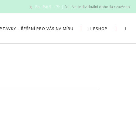
Po - Pá: 9 - 17h |
So - Ne: Individuální dohoda / zavřeno
PTÁVKY – ŘEŠENÍ PRO VÁS NA MÍRU
ESHOP