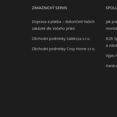
ZÁKAZNICKÝ SERVIS
SPOL
Doprava a platba – dokončení Vašich
Jak pr
zakázek dle Vašeho přání
montá
Obchodní podmínky Saldezza s.r.o.
B2B Sp
a zútu
Obchodní podmínky Cosy Home s.r.o.
Výpis 
Kariér