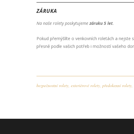
ZÁRUKA
Na naše rolety poskytujeme
záruku 5 let
.
Pokud přemýšlíte o venkovních roletách a nejste 
přesně podle vašich potřeb i možností vašeho dom
bezpečnostní rolety
,
exteriérové rolety
,
předokenní rolety
,