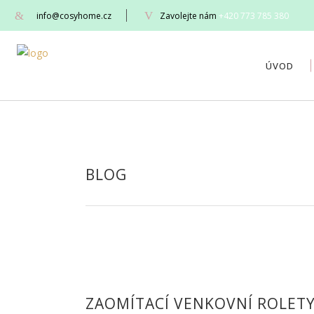
info@cosyhome.cz
Zavolejte nám
+420 773 785 380
ÚVOD
BLOG
ZAOMÍTACÍ VENKOVNÍ ROLET