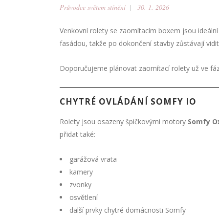
Průvodce světem stínění
30. 1. 2026
Venkovní rolety se zaomítacím boxem jsou ideální v
fasádou, takže po dokončení stavby zůstávají vidit
Doporučujeme plánovat zaomítací rolety už ve fázi 
CHYTRÉ OVLÁDÁNÍ SOMFY IO
Rolety jsou osazeny špičkovými motory
Somfy O
přidat také:
garážová vrata
kamery
zvonky
osvětlení
další prvky chytré domácnosti Somfy