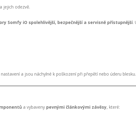
a jejich odezvě.
ry Somfy iO spolehlivější, bezpečnější a servisně přístupnější
.
 nastavení a jsou náchylné k poškození při přepětí nebo úderu blesku.
komponentů
a vybaveny
pevnými článkovými závěsy
, které: