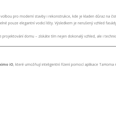
olbou pro moderní stavby i rekonstrukce, kde je kladen důraz na čistý
elné pouze elegantní vodicí lišty. Výsledkem je nerušený vzhled fasády
projektování domu – získáte tím nejen dokonalý vzhled, ale i technick
ximo iO
, které umožňují inteligentní řízení pomocí aplikace TaHom