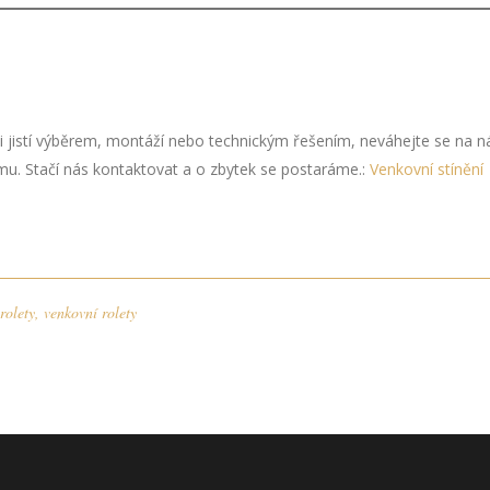
si jistí výběrem, montáží nebo technickým řešením, neváhejte se na n
u. Stačí nás kontaktovat a o zbytek se postaráme.:
Venkovní stíněn
rolety
,
venkovní rolety