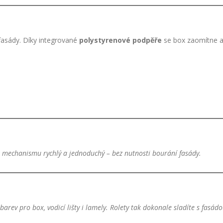
fasády. Díky integrované
polystyrenové podpěře
se box zaomítne a 
k mechanismu rychlý a jednoduchý – bez nutnosti bourání fasády.
barev pro box, vodicí lišty i lamely. Rolety tak dokonale sladíte s fasá